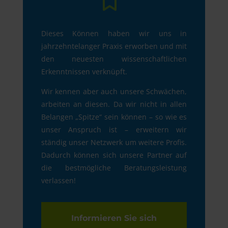
Dieses Können haben wir uns in
jahrzehntelanger Praxis erworben und mit
den neuesten wissenschaftlichen
Erkenntnissen verknüpft.
Wir kennen aber auch unsere Schwächen,
arbeiten an diesen. Da wir nicht in allen
Belangen „Spitze“ sein können – so wie es
unser Anspruch ist – erweitern wir
ständig unser Netzwerk um weitere Profis.
Dadurch können sich unsere Partner auf
die bestmögliche Beratungsleistung
verlassen!
Informieren Sie sich