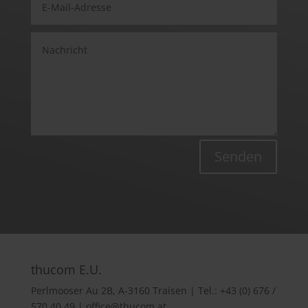
Senden
thucom E.U.
Perlmooser Au 2B, A-3160 Traisen | Tel.: +43 (0) 676 /
570 40 49 | office@thucom.at