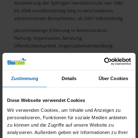
Absolvierung der 3jährigen Handelsschule; von 1980
bis 2006 unselbstständig tätig in verschiedenen
administrativen Büroarbeiten, ab 2007 selbstständig
Jahrzehntelange Erfahrung in Administration,
Planung, Organisation, Beratung,
Öffentlichkeitsarbeit, Organisationsentwicklung.
Zustimmung
Details
Über Cookies
Diese Webseite verwendet Cookies
Wir verwenden Cookies, um Inhalte und Anzeigen zu
SYMBOLFIGUR VOGEL
personalisieren, Funktionen für soziale Medien anbieten
zu können und die Zugriffe auf unsere Website zu
analysieren. Außerdem geben wir Informationen zu Ihrer