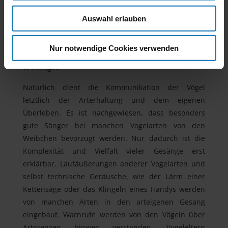
Brutreviers oder zum Anlocken eines Weibchens,
Bettel-, Lock-, Warn- und Stimmfühlungsrufe.
Auswahl erlauben
Wussten Sie beispielsweise, dass die Amsel für
Bodenfeinde, wie eine Katze, einen anderen Warnruf
Nur notwendige Cookies verwenden
verwendet wie für Luftfeinde, etwa einen fliegenden
Greifvogel?
Natürlich dient die Kommunikation der Vögel
letztlich der Arterhaltung und dem eigenen
Überleben. Es ist nachgewiesen, dass besonders
gute Sänger bei manchen Vogelarten von den
Weibchen bevorzugt werden. Nur dadurch ist die
Komplexität und Vielfalt vieler Gesänge erst
erklärbar. Lautäußerungen anderer Vogelarten und
selbst technische Geräusche, wie der Lärm einer
Kettensäge oder das Klingeln eines Handys werden
von manchen Arten in den arteigenen Gesang
eingebaut. Warnrufe werden von den Vögeln über
Artgrenzen hinweg verstanden, Vogeleltern