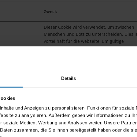
Zweck
Dieser Cookie wird verwendet, um zwischen
Menschen und Bots zu unterscheiden. Dies i
vorteilhaft für die webseite, um gültige
Berichte über die Nutzung ihrer webseite zu
erstellen.
Speichert den Zustimmungsstatus des
Benutzers für Cookies auf der aktuellen
Details
Domäne.
Dieser Cookie wird verwendet, um zwischen
Menschen und Bots zu unterscheiden. Dies i
Cookies
vorteilhaft für die Website, um gültige Berich
nhalte und Anzeigen zu personalisieren, Funktionen für soziale
über die Nutzung Ihrer Website zu erstellen.
Website zu analysieren. Außerdem geben wir Informationen zu I
r soziale Medien, Werbung und Analysen weiter. Unsere Partner
Dieser Cookie wird verwendet, um zwischen
 Daten zusammen, die Sie ihnen bereitgestellt haben oder die s
Menschen und Bots zu unterscheiden.