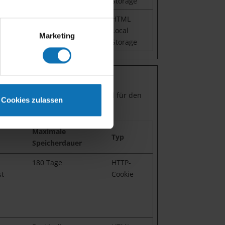
Storage
Sitzung
HTML
Local
Marketing
Storage
gen, die relevant und ansprechend für den
Cookies zulassen
Maximale
Typ
Speicherdauer
180 Tage
HTTP-
st
Cookie