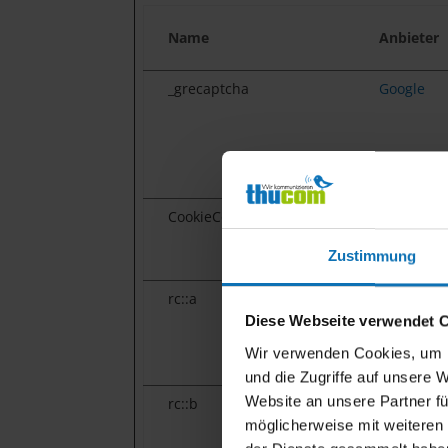
Name
Anbieter
_grecaptcha
Google
CookieConsent
Cookiebot
Zustimmung
rc::a
Google
Diese Webseite verwendet 
Wir verwenden Cookies, um I
und die Zugriffe auf unsere 
Website an unsere Partner fü
rc::b
Google
möglicherweise mit weiteren