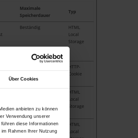
Maximale
Typ
Speicherdauer
Beständig
HTML
st
Local
Storage
1 Jahr
HTTP-
Cookie
Über Cookies
Beständig
HTML
st
Local
te
Storage
 Medien anbieten zu können
hrer Verwendung unserer
 führen diese Informationen
Sitzung
HTML
ie im Rahmen Ihrer Nutzung
Local