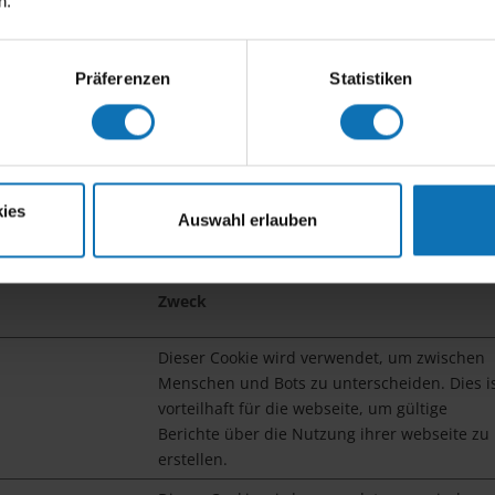
n.
Dieser Cookie wird verwendet, um zwischen
Menschen und Bots zu unterscheiden.
Präferenzen
Statistiken
chern auf Webseiten zu folgen. Die Absicht ist, Anzeigen zu zei
ies
Auswahl erlauben
r für Publisher und werbetreibende Drittparteien sind.
Zweck
Dieser Cookie wird verwendet, um zwischen
Menschen und Bots zu unterscheiden. Dies i
vorteilhaft für die webseite, um gültige
Berichte über die Nutzung ihrer webseite zu
erstellen.