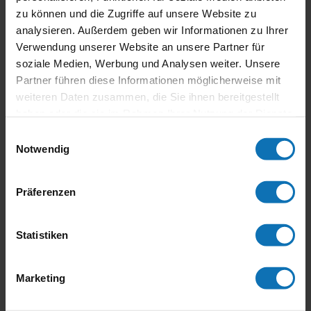
zu können und die Zugriffe auf unsere Website zu
Grand Prix Schwanenstadt 2018 Ein großartiges
Wochenende beim Oldtimer Grand Prix in
analysieren. Außerdem geben wir Informationen zu Ihrer
Schwanenstadt von 1. bis 2. September 2018. Unter
Verwendung unserer Website an unsere Partner für
anderem wurde unser „Legendenstand“ von Jon
soziale Medien, Werbung und Analysen weiter. Unsere
Ekerold (Weltmeister 1980 in...
Partner führen diese Informationen möglicherweise mit
weiteren Daten zusammen, die Sie ihnen bereitgestellt
haben oder die sie im Rahmen Ihrer Nutzung der Dienste
gesammelt haben.
Einwilligungsauswahl
Notwendig
Neueste Beiträge
Stropek im Jahr 2021
Präferenzen
Legenden des Motorradsports – Stropek Biografie
Motorsport-Aktuell Weihnachtsausgabe
Statistiken
Übergabe des ersten Buches an Wolfgang Stropek
Stropek Biografie ist am Markt
Marketing