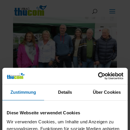
Zustimmung
Details
Über Cookies
Oldtimer Grand Prix Schwanenstadt 2018
Diese Webseite verwendet Cookies
von
Thucom Verlag
|
Sep. 4, 2018
|
Bilder
Wir verwenden Cookies, um Inhalte und Anzeigen zu
personalisieren, Funktionen für soziale Medien anbieten
Blog Alle Beiträge Bilder Medien Kontakte Oldtimer