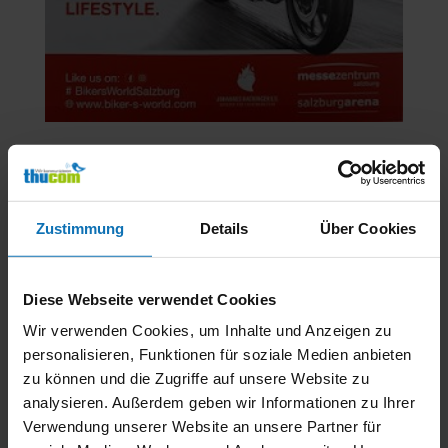
Bikers World Salzburg
von
Thucom Verlag
|
Nov. 30, 2018
|
Bilder
Blog Alle Beiträge Bilder Medien Kontakte Bikers
Zustimmung
Details
Über Cookies
World Salzburg Dieses Wochenende sind wir mit
unseren Legendenbüchern auf der „Biker´s World“ in
Salzburg zu Gast. Im „Race-Corner“ beim
Diese Webseite verwendet Cookies
Staatsmeister Thomas Berghammer gibt’s auch...
Wir verwenden Cookies, um Inhalte und Anzeigen zu
personalisieren, Funktionen für soziale Medien anbieten
zu können und die Zugriffe auf unsere Website zu
analysieren. Außerdem geben wir Informationen zu Ihrer
Verwendung unserer Website an unsere Partner für