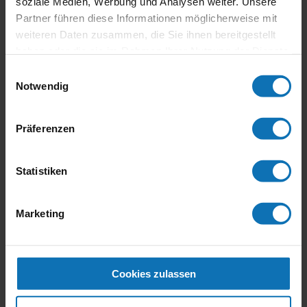
soziale Medien, Werbung und Analysen weiter. Unsere
Partner führen diese Informationen möglicherweise mit
weiteren Daten zusammen, die Sie ihnen bereitgestellt
haben oder die sie im Rahmen Ihrer Nutzung der Dienste
gesammelt haben.
Einwilligungsauswahl
Notwendig
Präferenzen
Gustl Auinger bei Bikers World Salzburg
von
Thucom Verlag
|
Dez. 2, 2017
|
Bilder
Statistiken
Blog Alle Beiträge Bilder Medien Kontakte Gustl
Marketing
Auinger bei Bikers World Salzburg Gustl Auinger
besuchte unseren Messestand bei der „Bikers World
Salzburg“ im Dezember 2017 Gustl Auinger besuchte
unseren Messestand bei der „Bikers World...
Cookies zulassen