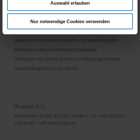
Auswahl erlauben
Neueste Beiträge
Nur notwendige Cookies verwenden
Stropek im Jahr 2021
Legenden des Motorradsports – Stropek Biografie
Motorsport-Aktuell Weihnachtsausgabe
Übergabe des ersten Buches an Wolfgang Stropek
Stropek Biografie ist am Markt
thucom E.U.
Perlmooser Au 2B, A-3160 Traisen | Tel.: +43 (0) 676 /
570 40 49 | office@thucom.at