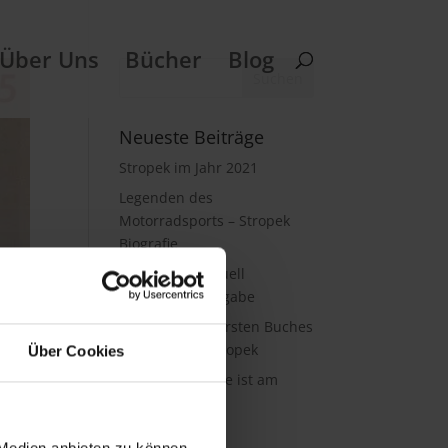
Über Uns
Bücher
Blog
Neueste Beiträge
Stropek im Jahr 2021
Legenden des
Motorradsports – Stropek
Biografie
Motorsport-Aktuell
Weihnachtsausgabe
Übergabe des ersten Buches
an Wolfgang Stropek
Über Cookies
Stropek Biografie ist am
Markt