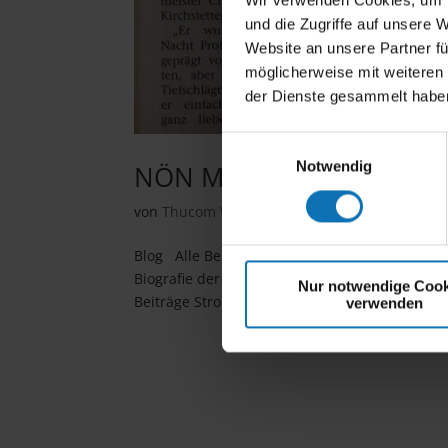
Wir verwenden Cookies, um I
und die Zugriffe auf unsere 
Website an unsere Partner fü
möglicherweise mit weiteren
der Dienste gesammelt habe
Einwilligungsauswahl
Notwendig
NÖN Mai 2019
von
Thucom Verlag
|
Mai 16, 2019
|
Medienbe
Blog Alle Beiträge Bilder Medien Kontakte NÖ
Biografie der Motorradlegende Christian Zw
Nur notwendige Cook
Beiträge Stropek im Jahr 2021 Legenden des...
verwenden