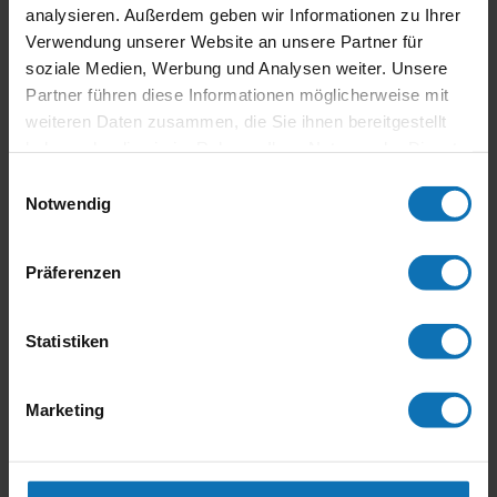
„Österreichische Legenden in Schräglage Teil2“
analysieren. Außerdem geben wir Informationen zu Ihrer
bereits am Nachmittag begann, wurden bis tief in
Verwendung unserer Website an unsere Partner für
die Nacht...
soziale Medien, Werbung und Analysen weiter. Unsere
Partner führen diese Informationen möglicherweise mit
weiteren Daten zusammen, die Sie ihnen bereitgestellt
haben oder die sie im Rahmen Ihrer Nutzung der Dienste
gesammelt haben.
Einwilligungsauswahl
Neueste Beiträge
Notwendig
Stropek im Jahr 2021
Legenden des Motorradsports – Stropek Biografie
Präferenzen
Motorsport-Aktuell Weihnachtsausgabe
Übergabe des ersten Buches an Wolfgang Stropek
Statistiken
Stropek Biografie ist am Markt
Marketing