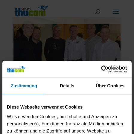
Zustimmung
Details
Über Cookies
Die Buchpräsentation wurde zu einem
tatsächlichen Legendentreffen
von
Thucom Verlag
|
Nov. 16, 2018
|
Bilder
Diese Webseite verwendet Cookies
Blog Alle Beiträge Bilder Medien Kontakte Die
Wir verwenden Cookies, um Inhalte und Anzeigen zu
Buchpräsentation wurde zu einem tatsächlichen
personalisieren, Funktionen für soziale Medien anbieten
Legendentreffen Obwohl die Buchpräsentation
zu können und die Zugriffe auf unsere Website zu