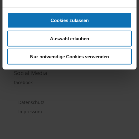
Cookies zulassen
thucom E.U.
Auswahl erlauben
Perlmooser Au 2B, A-3160 Traisen | Tel.: +43 (0) 676 /
570 40 49 | office@thucom.at
Nur notwendige Cookies verwenden
Social Media
facebook
Datenschutz
Impressum