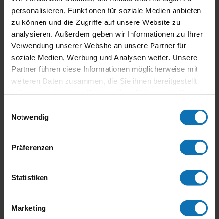
von
Thucom Verlag
|
Nov. 20, 2018
|
Bilder
personalisieren, Funktionen für soziale Medien anbieten
zu können und die Zugriffe auf unsere Website zu
Blog Alle Beiträge Bilder Medien Kontakte Sie waren
analysieren. Außerdem geben wir Informationen zu Ihrer
Teil unserer Buchpräsentation – die österreichischen
Verwendung unserer Website an unsere Partner für
Motorradlegenden Der Österr. Staatsmeister der
Jahre 1997 und 1998 in der Klasse Superbike und
soziale Medien, Werbung und Analysen weiter. Unsere
Tschechischer Meister 1997 in der Klasse
Partner führen diese Informationen möglicherweise mit
Superbike...
weiteren Daten zusammen, die Sie ihnen bereitgestellt
haben oder die sie im Rahmen Ihrer Nutzung der Dienste
gesammelt haben.
Einwilligungsauswahl
Notwendig
Neueste Beiträge
Präferenzen
Stropek im Jahr 2021
Legenden des Motorradsports – Stropek Biografie
Statistiken
Motorsport-Aktuell Weihnachtsausgabe
Übergabe des ersten Buches an Wolfgang Stropek
Marketing
Stropek Biografie ist am Markt