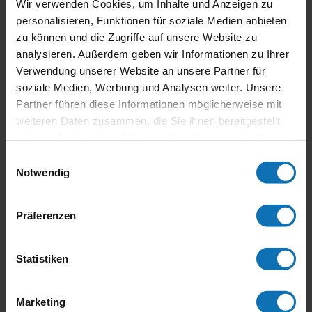
Motorradlegende Karl Auer
Wir verwenden Cookies, um Inhalte und Anzeigen zu
von
Thucom Verlag
|
Nov. 16, 2018
|
Bilder
personalisieren, Funktionen für soziale Medien anbieten
zu können und die Zugriffe auf unsere Website zu
Blog Alle Beiträge Bilder Medien Kontakte
analysieren. Außerdem geben wir Informationen zu Ihrer
Motorradlegende Karl Auer der vielfache
Verwendung unserer Website an unsere Partner für
Staatsmeister Karl Auer bekam sein persönliches
soziale Medien, Werbung und Analysen weiter. Unsere
Buch „Österreichische Legenden in Schräglage“
Partner führen diese Informationen möglicherweise mit
Herbert Thumpser mit Motorradlegende Karl Auer
weiteren Daten zusammen, die Sie ihnen bereitgestellt
Suche nach: Neueste...
haben oder die sie im Rahmen Ihrer Nutzung der Dienste
gesammelt haben.
Einwilligungsauswahl
Notwendig
Neueste Beiträge
Präferenzen
Stropek im Jahr 2021
Statistiken
Legenden des Motorradsports – Stropek Biografie
Motorsport-Aktuell Weihnachtsausgabe
Übergabe des ersten Buches an Wolfgang Stropek
Marketing