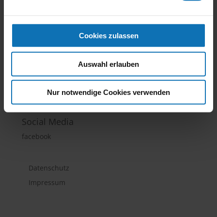
Stropek Biografie ist am Markt
Cookies zulassen
Auswahl erlauben
thucom E.U.
Perlmooser Au 2B, A-3160 Traisen | Tel.: +43 (0) 676 /
570 40 49 | office@thucom.at
Nur notwendige Cookies verwenden
Social Media
facebook
Datenschutz
Impressum