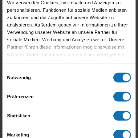
Wir verwenden Cookies, um Inhalte und Anzeigen zu
personalisieren, Funktionen für soziale Medien anbieten
zu können und die Zugriffe auf unsere Website zu
analysieren. Außerdem geben wir Informationen zu Ihrer
Verwendung unserer Website an unsere Partner für
soziale Medien, Werbung und Analysen weiter. Unsere
Partner führen diese Informationen möglicherweise mit
Neueste Beiträge
weiteren Daten zusammen, die Sie ihnen bereitgestellt
Stropek im Jahr 2021
haben oder die sie im Rahmen Ihrer Nutzung der Dienste
Legenden des Motorradsports – Stropek Biografie
gesammelt haben.
Einwilligungsauswahl
Motorsport-Aktuell Weihnachtsausgabe
Notwendig
Übergabe des ersten Buches an Wolfgang Stropek
Stropek Biografie ist am Markt
Präferenzen
Statistiken
Marketing
←
Honda Cup-Buch fast fertig