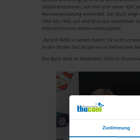
Gedächtnisrennen, von ihm und seiner IGFC o
Rennveranstaltung entwickelt. Das Buch zeigt 
1955 bis 1965, auf und fasst das Geschehen z
österreichischen Motorradrennsports.
„Benzin fließt in seinen Adern“ ist nicht ums
in den letzten fast 60 Jahren im heimischen M
Das Buch wird im November 2020 im thucom-V
Zustimmung