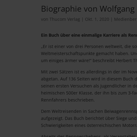
Biographie von Wolfgang
von
Thucom Verlag
|
Okt. 1, 2020
|
Medienber
Ein Buch über eine einmalige Karriere als Re
„Er ist einer von drei Personen weltweit, die s
Weltmeisterschaftspunkte gemacht haben. Und 
um einiges ärmer wäre!“ beschreibt Herbert T
Mit zwei Sätzen ist es allerdings in der im 
abgetan. Auf 136 Seiten wird in diesem Buch 
seinen ersten Versuchen als Jugendlicher in d
heimischen 500er Klasse, der ihn bis zum 3-fa
Rennfahrers beschrieben.
Dem Weltreisenden in Sachen Beiwagenrennspo
aufgezeigt. Das Buch berichtet über Siege un
Schwierigkeiten eines österreichischen Motorr
Abseits des Renngeschehens, als Veranstalter,