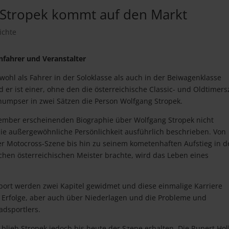
 Stropek kommt auf den Markt
ichte
nnfahrer und Veranstalter
owohl als Fahrer in der Soloklasse als auch in der Beiwagenklasse
er ist einer, ohne den die österreichische Classic- und Oldtimer
humpser in zwei Sätzen die Person Wolfgang Stropek.
November erscheinenden Biographie über Wolfgang Stropek nicht
die außergewöhnliche Persönlichkeit ausführlich beschrieben. Von
er Motocross-Szene bis hin zu seinem kometenhaften Aufstieg in d
chen österreichischen Meister brachte, wird das Leben eines
rt werden zwei Kapitel gewidmet und diese einmalige Karriere
d Erfolge, aber auch über Niederlagen und die Probleme und
adsportlers.
 blieb Stropek jedoch bis heute der Szene erhalten. Die Rupert Hol