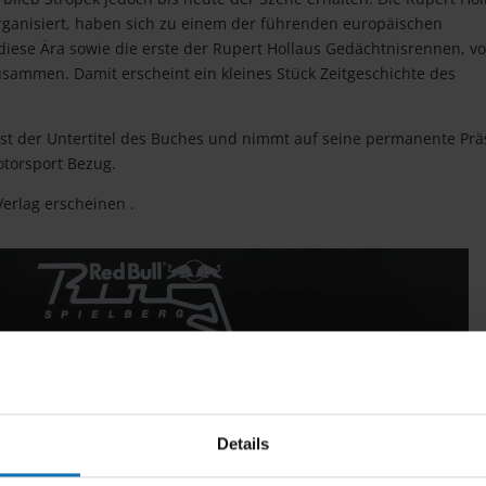
rganisiert, haben sich zu einem der führenden europäischen
diese Ära sowie die erste der Rupert Hollaus Gedächtnisrennen, v
usammen. Damit erscheint ein kleines Stück Zeitgeschichte des
onst der Untertitel des Buches und nimmt auf seine permanente Pr
otorsport Bezug.
erlag erscheinen .
Details