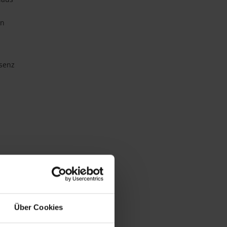
on
äsenz
Über Cookies